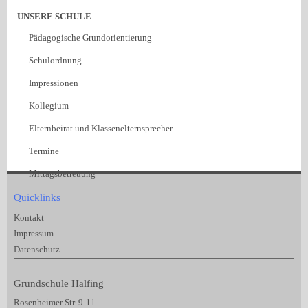
UNSERE SCHULE
Pädagogische Grundorientierung
Schulordnung
Impressionen
Kollegium
Elternbeirat und Klassenelternsprecher
Termine
Mittagsbetreuung
Quicklinks
Kontakt
Impressum
Datenschutz
Grundschule Halfing
Rosenheimer Str. 9-11