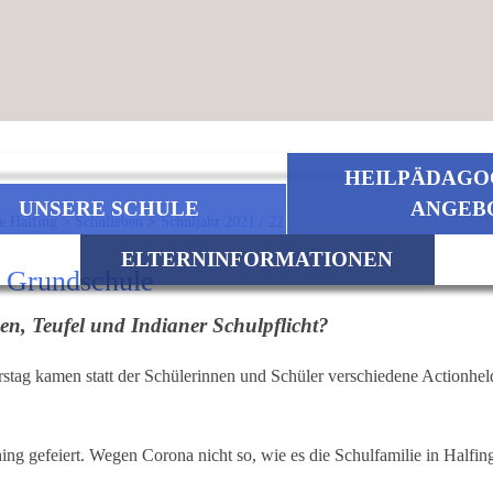
HEILPÄDAGO
UNSERE SCHULE
ANGEB
e Halfing
>
Schulleben
>
Schuljahr 2021 / 22
ELTERNINFORMATIONEN
 Grundschule
n, Teufel und Indianer Schulpflicht?
g kamen statt der Schülerinnen und Schüler verschiedene Actionhelden
ing gefeiert. Wegen Corona nicht so, wie es die Schulfamilie in Halfin