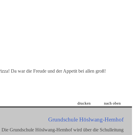
Pizza! Da war die Freude und der Appetit bei allen groß!
drucken
nach oben
Grundschule Höslwang-Hemhof
Die Grundschule Höslwang-Hemhof wird über die Schulleitung