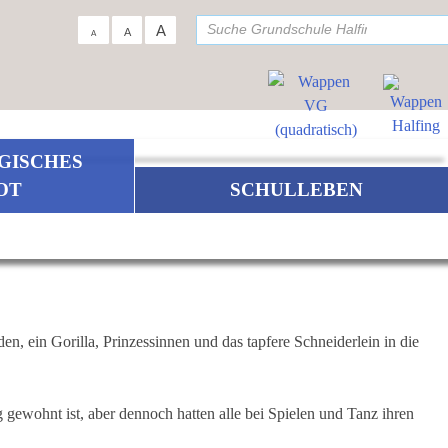
su
A
A
A
GISCHES
OT
SCHULLEBEN
, ein Gorilla, Prinzessinnen und das tapfere Schneiderlein in die
g gewohnt ist, aber dennoch hatten alle bei Spielen und Tanz ihren