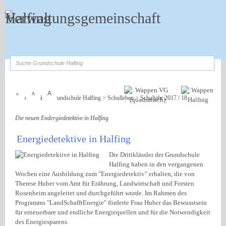
Zum Inhalt
,
zur Navigation
oder
zur Startseite
springen.
suchen
A
A
A
Sie sind hier:
Grundschule Halfing
>
Schulleben
>
Schuljahr 2017 / 18
Die neuen Endergiedetektive in Halfing
Energiedetektive in Halfing
Die Drittklässler der Grundschule
Halfing haben in den vergangenen
Wochen eine Ausbildung zum "Energiedetektiv" erhalten, die von
Therese Huber vom Amt für Erährung, Landwirtschaft und Forsten
Rosenheim angeleitet und durchgeführt wurde. Im Rahmen des
Programms "LandSchafftEnergie" förderte Frau Huber das Bewusstsein
für erneuerbare und endliche Energiequellen und für die Notwendigkeit
des Energiesparens.