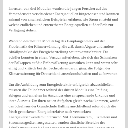
Im ersten von drei Modulen wurden die jungen Forscher auf das
Vorhandensein verschiedener Energiequellen hingewiesen und konnten
anhand von anschaulichen Beispielen erfahren, wie Strom entsteht und
welche endlichen und erneuerbaren Energiequellen auf der Erde zur
Verfügung stehen.
Während des zweiten Moduls lag das Hauptaugenmerk auf der
Problematik der Klimaerwärmung, die z.B. durch Abgase und andere
Abfallprodukte der Energieherstellung weiter voranschreitet. Die
Schüler konnten in einem Versuch miterleben, wie sich das Schmelzen
der Polkappen auf die Erdbevölkerung auswirken kann und waren sehr
eifrig und kritisch bei der Sache, als es darum ging, die Folgen der
Klimaerwärmung für Deutschland auszukundschaften und zu bewerten.
Um die Ausbildung zum Energiedetektiv erfolgreich abzuschließen,
mussten die Teilnehmer währed des dritten Moduls eine Prüfung
ablegen und erhielten im Anschluss eine entsprechende Urkunde und
ihren Ausweis. Um ihren neuen Aufgaben gleich nachzukommen, wurde
das Schulhaus der Grundschule Halfing anschließend sofort durch die
frisch gebackenen Energiedetektive nach versteckten
Energieverschwendern untersucht. Mit Thermometern, Luxmetern und
Strommessgeräten ausgestattet, wurden sämtliche Bereiche des