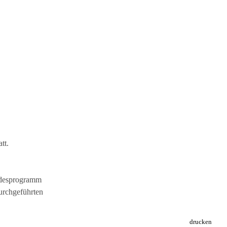
att.
ndesprogramm
durchgeführten
drucken