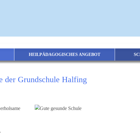
HEILPÄDAGOGISCHES ANGEBOT
SC
r Homepage der Grundschule H
 erholsame
n.