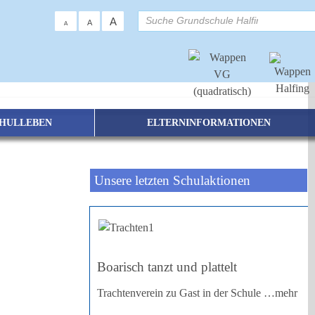
su
A
A
A
HULLEBEN
ELTERNINFORMATIONEN
alfing
Unsere letzten Schulaktionen
Boarisch tanzt und plattelt
Trachtenverein zu Gast in der Schule
…mehr