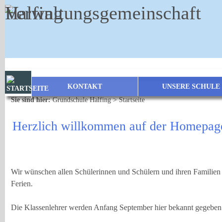
Zum Inhalt
,
zur Navigation
oder
zur Startseite
springen.
KONTAKT
UNSERE SCHULE
Sie sind hier:
Grundschule Halfing
>
Startseite
Herzlich willkommen auf de
Wir wünschen allen Schülerinnen und Schülern und ihren Familien
Ferien.
Die Klassenlehrer werden Anfang September hier bekannt gegebe